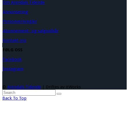
Om Arendals Tidende
Annonsering
Personvernregler
Abonnement- og salgsvilkår
Kontakt oss
FØLG OSS
Facebook
Instagram
©
Arendals Tidende
| Driftes av itWorks
Back To Top