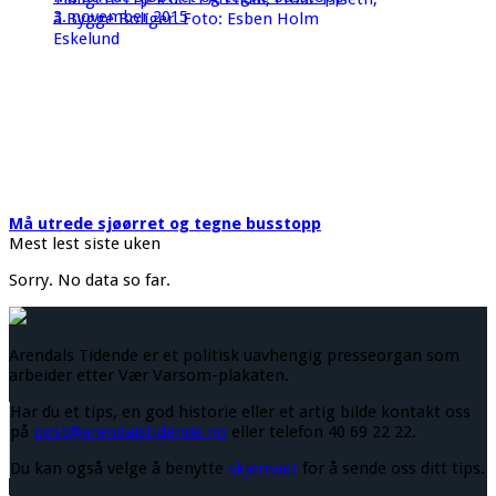
3. november 2015
Må utrede sjøørret og tegne busstopp
Mest lest siste uken
Sorry. No data so far.
Arendals Tidende er et politisk uavhengig presseorgan som
arbeider etter Vær Varsom-plakaten.
Har du et tips, en god historie eller et artig bilde kontakt oss
på
post@arendalstidende.no
eller telefon 40 69 22 22.
Du kan også velge å benytte
skjemaet
for å sende oss ditt tips.