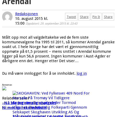
Arendal
Redaksjonen
Tweet
Share
Pin It
Share
10. august 2015 kl.
15:00
Oppdatert: 29. september 2015 kl. 23:43
Målt opp mot all valgdeltakelse ved de fem siste
kommunevalgene fra 1995 til 2011, så kommer Arendal ganske
svakt ut. I hele Norge har det vært et gjennomsnittlig
oppmøte på 61,5 prosent – mens snittet i Arendal kommune
ligger på kun 56,6 prosent. Ingen kommuner i Aust-Agder er
dårligere enn det. Henger etter Det viser…
Du må være innlogget for å se innholdet.
log in
Annonse:
Relaterte saker
–Nå ble jeg rimelig opptrekt
Ni mot to i skoledebatt
Må utrede sjøørret og tegne busstopp