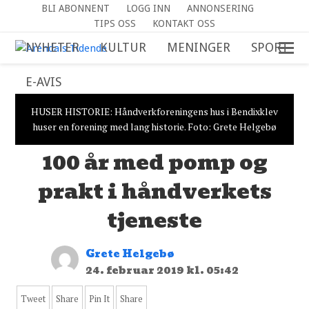
BLI ABONNENT
LOGG INN
ANNONSERING
TIPS OSS
KONTAKT OSS
NYHETER
KULTUR
MENINGER
SPORT
E-AVIS
HUSER HISTORIE: Håndverkforeningens hus i Bendixklev
huser en forening med lang historie. Foto: Grete Helgebø
100 år med pomp og
prakt i håndverkets
tjeneste
Grete Helgebø
24. februar 2019 kl. 05:42
Tweet
Share
Pin It
Share