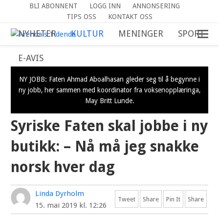
BLI ABONNENT
LOGG INN
ANNONSERING
TIPS OSS
KONTAKT OSS
NYHETER
KULTUR
MENINGER
SPORT
E-AVIS
NY JOBB: Faten Ahmad Aboalhasan gleder seg til å begynne i
ny jobb, her sammen med koordinator fra voksenopplæringa,
May Britt Lunde.
Syriske Faten skal jobbe i ny
butikk: – Nå må jeg snakke
norsk hver dag
Linda Dyrholm
Tweet
Share
Pin It
Share
15. mai 2019 kl. 12:26