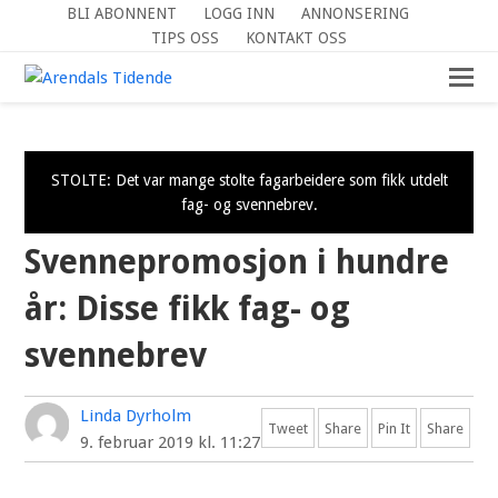
BLI ABONNENT
LOGG INN
ANNONSERING
TIPS OSS
KONTAKT OSS
STOLTE: Det var mange stolte fagarbeidere som fikk utdelt
fag- og svennebrev.
Svennepromosjon i hundre
år: Disse fikk fag- og
svennebrev
Linda Dyrholm
Tweet
Share
Pin It
Share
9. februar 2019 kl. 11:27