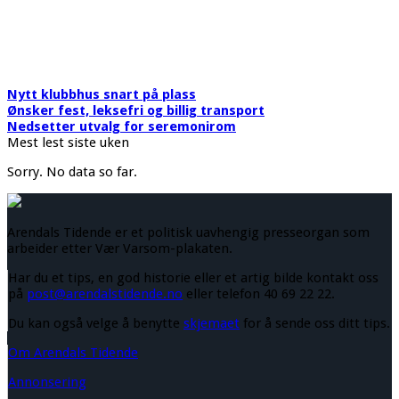
Nytt klubbhus snart på plass
Ønsker fest, leksefri og billig transport
Nedsetter utvalg for seremonirom
Mest lest siste uken
Sorry. No data so far.
Arendals Tidende er et politisk uavhengig presseorgan som
arbeider etter Vær Varsom-plakaten.
Har du et tips, en god historie eller et artig bilde kontakt oss
på
post@arendalstidende.no
eller telefon 40 69 22 22.
Du kan også velge å benytte
skjemaet
for å sende oss ditt tips.
Om Arendals Tidende
Annonsering