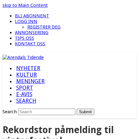
skip to Main Content
BLI ABONNENT
LOGG INN
REGISTRER DEG
ANNONSERING
TIPS OSS
KONTAKT OSS
NYHETER
KULTUR
MENINGER
SPORT
E-AVIS
SEARCH
Search
Submit
Rekordstor påmelding til