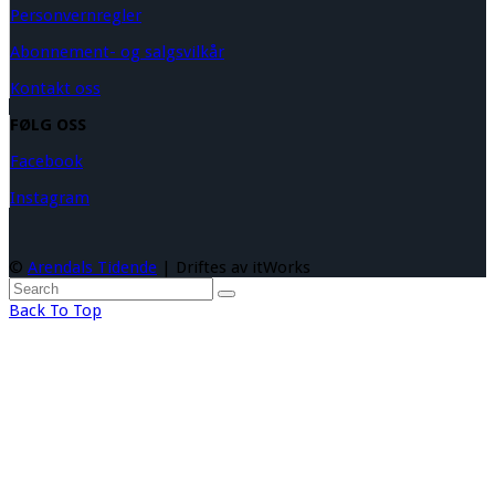
Personvernregler
Abonnement- og salgsvilkår
Kontakt oss
FØLG OSS
Facebook
Instagram
©
Arendals Tidende
| Driftes av itWorks
Back To Top