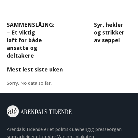
SAMMENSLÅING:
Syr, hekler
– Et viktig
og strikker
løft for både
av søppel
ansatte og
deltakere
Mest lest siste uken
Sorry. No data so far.
Arendals Tidende er et politisk uavhengig presseorgan
som arbeider etter Vær Varsom-plakaten.