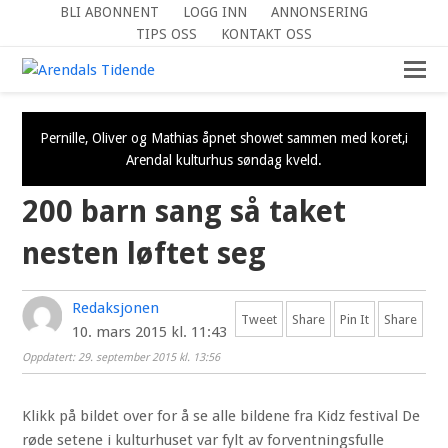
BLI ABONNENT
LOGG INN
ANNONSERING
TIPS OSS
KONTAKT OSS
Pernille, Oliver og Mathias åpnet showet sammen med koret,i
Arendal kulturhus søndag kveld.
200 barn sang så taket
nesten løftet seg
Redaksjonen
Tweet
Share
Pin It
Share
10. mars 2015 kl. 11:43
Oppdatert: 29. september 2015 kl. 13:56
Klikk på bildet over for å se alle bildene fra Kidz festival De
røde setene i kulturhuset var fylt av forventningsfulle