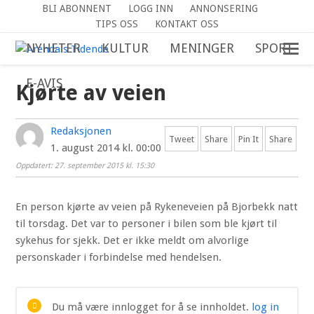
BLI ABONNENT
LOGG INN
ANNONSERING
TIPS OSS
KONTAKT OSS
NYHETER
KULTUR
MENINGER
SPORT
E-AVIS
Kjørte av veien
Redaksjonen
Tweet
Share
Pin It
Share
1. august 2014 kl. 00:00
Oppdatert: 27. september 2015 kl. 15:30
En person kjørte av veien på Rykeneveien på Bjorbekk natt
til torsdag. Det var to personer i bilen som ble kjørt til
sykehus for sjekk. Det er ikke meldt om alvorlige
personskader i forbindelse med hendelsen.
Du må være innlogget for å se innholdet.
log in