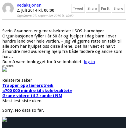
Redaksjonen
Tweet
Share
Pin It
Share
2. juli 2014 kl. 00:00
Oppdatert: 27. september 2015 kl. 10:00
Svein Grønnern er generalsekretær i SOS-barnebyer.
Organisasjonen fyller i år 50 år og hjelper i dag barn i over
hundre land over hele verden. – Jeg vil gjerne rette en takk til
alle som har hjulpet oss disse årene. Det har vært et halvt
århundre med uvurderlig hjelp fra både faddere og andre som
har…
Du må være innlogget for å se innholdet.
log in
Annonse:
Relaterte saker
Trapper opp lærerstreik
«700 000 mindre til skolekvalitet»
Grane videre til 2.runde i NM
Mest lest siste uken
Sorry. No data so far.