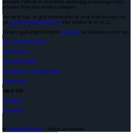
Arendals Tidende er et politisk uavhengig presseorgan som
arbeider etter Vær Varsom-plakaten.
Har du et tips, en god historie eller et artig bilde kontakt oss
på
post@arendalstidende.no
eller telefon 40 69 22 22.
Du kan også velge å benytte
skjemaet
for å sende oss ditt tips.
Om Arendals Tidende
Annonsering
Personvernregler
Abonnement- og salgsvilkår
Kontakt oss
FØLG OSS
Facebook
Instagram
©
Arendals Tidende
| Driftes av itWorks