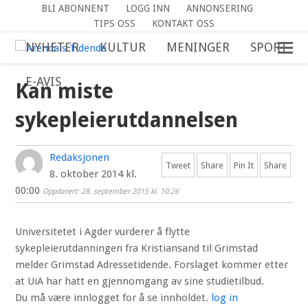
BLI ABONNENT
LOGG INN
ANNONSERING
TIPS OSS
KONTAKT OSS
NYHETER
KULTUR
MENINGER
SPORT
E-AVIS
Kan miste
sykepleierutdannelsen
Redaksjonen
Tweet
Share
Pin It
Share
8. oktober 2014 kl.
00:00
Oppdatert: 28. september 2015 kl. 10:26
Universitetet i Agder vurderer å flytte
sykepleierutdanningen fra Kristiansand til Grimstad
melder Grimstad Adressetidende. Forslaget kommer etter
at UiA har hatt en gjennomgang av sine studietilbud.
Du må være innlogget for å se innholdet.
log in