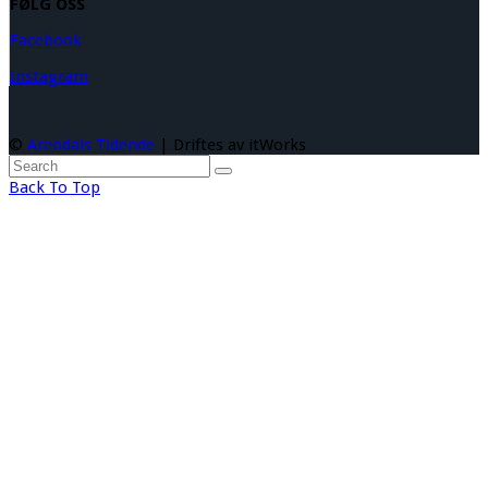
FØLG OSS
Facebook
Instagram
©
Arendals Tidende
| Driftes av itWorks
Back To Top