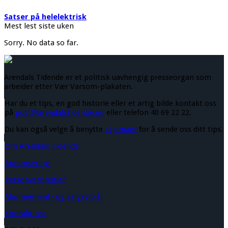
Satser på helelektrisk
Mest lest siste uken
Sorry. No data so far.
Arendals Tidende er et politisk uavhengig presseorgan som
arbeider etter Vær Varsom-plakaten.
Har du et tips, en god historie eller et artig bilde kontakt oss
på
post@arendalstidende.no
eller telefon 40 69 22 22.
Du kan også velge å benytte
skjemaet
for å sende oss ditt tips.
Om Arendals Tidende
Annonsering
Personvernregler
Abonnement- og salgsvilkår
Kontakt oss