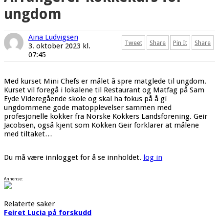
ungdom
Aina Ludvigsen
Tweet
Share
Pin It
Share
3. oktober 2023 kl.
07:45
Med kurset Mini Chefs er målet å spre matglede til ungdom.
Kurset vil foregå i lokalene til Restaurant og Matfag på Sam
Eyde Videregående skole og skal ha fokus på å gi
ungdommene gode matopplevelser sammen med
profesjonelle kokker fra Norske Kokkers Landsforening. Geir
Jacobsen, også kjent som Kokken Geir forklarer at målene
med tiltaket…
Du må være innlogget for å se innholdet.
log in
Annonse:
Relaterte saker
Feiret Lucia på forskudd