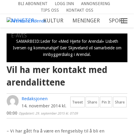
BLI ABONNENT
LOGG INN
ANNONSERING
TIPS OSS
KONTAKT OSS
NYHETER
KULTUR
MENINGER
SPORT
E-AVIS
SAMARBEID:Leder for «Med Hjerte for Arendal» Lisbeth
Iversen og kommunalsjef Geir Skjeveland vil samarbeide om
innbyggerdialog i Arendal.
Vil ha mer kontakt med
arendalittene
Redaksjonen
Tweet
Share
Pin It
Share
14. november 2014 kl.
00:00
Oppdatert: 29. september 2015 kl. 07:09
– Vi har gått fra å være en fengselsby til å bli en