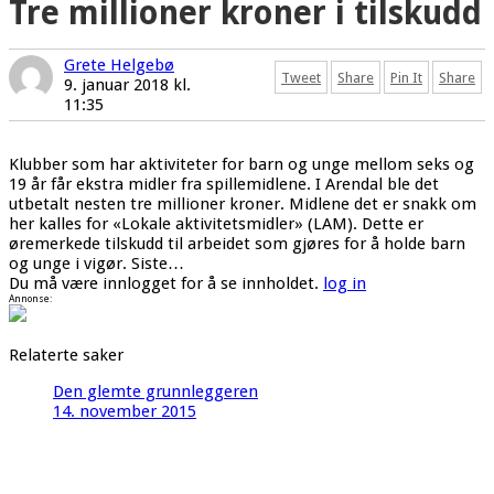
Tre millioner kroner i tilskudd
Grete Helgebø
Tweet
Share
Pin It
Share
9. januar 2018 kl.
11:35
Klubber som har ­aktiviteter for barn og unge mellom seks og
19 år får ekstra midler fra spillemidlene. I Arendal ble det
utbetalt nesten tre millioner kroner. Midlene det er snakk om
her kalles for «Lokale aktivitetsmidler» (LAM). Dette er
øremerkede tilskudd til arbeidet som gjøres for å holde barn
og unge i vigør. Siste…
Du må være innlogget for å se innholdet.
log in
Annonse:
Relaterte saker
Den glemte grunnleggeren
14. november 2015