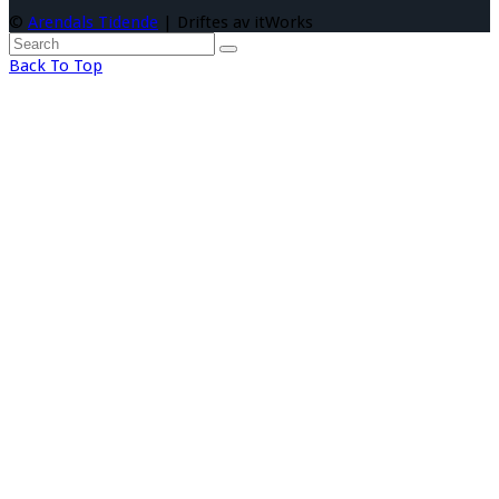
©
Arendals Tidende
| Driftes av itWorks
Back To Top