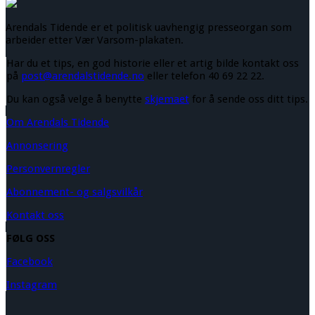
Arendals Tidende er et politisk uavhengig presseorgan som
arbeider etter Vær Varsom-plakaten.
Har du et tips, en god historie eller et artig bilde kontakt oss
på
post@arendalstidende.no
eller telefon 40 69 22 22.
Du kan også velge å benytte
skjemaet
for å sende oss ditt tips.
Om Arendals Tidende
Annonsering
Personvernregler
Abonnement- og salgsvilkår
Kontakt oss
FØLG OSS
Facebook
Instagram