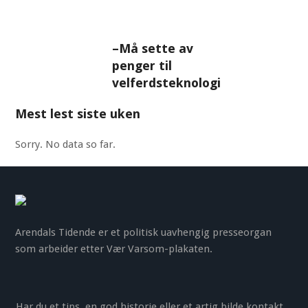
–Må sette av
penger til
velferdsteknologi
Mest lest siste uken
Sorry. No data so far.
Arendals Tidende er et politisk uavhengig presseorgan
som arbeider etter Vær Varsom-plakaten.
Har du et tips, en god historie eller et artig bilde kontakt