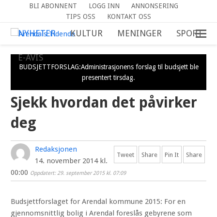
BLI ABONNENT
LOGG INN
ANNONSERING
TIPS OSS
KONTAKT OSS
NYHETER
KULTUR
MENINGER
SPORT
E-AVIS
BUDSJETTFORSLAG:Administrasjonens forslag til budsjett ble
presentert tirsdag.
Sjekk hvordan det påvirker
deg
Redaksjonen
Tweet
Share
Pin It
Share
14. november 2014 kl.
00:00
Oppdatert: 29. september 2015 kl. 07:09
Budsjettforslaget for Arendal kommune 2015: For en
gjennomsnittlig bolig i Arendal foreslås gebyrene som