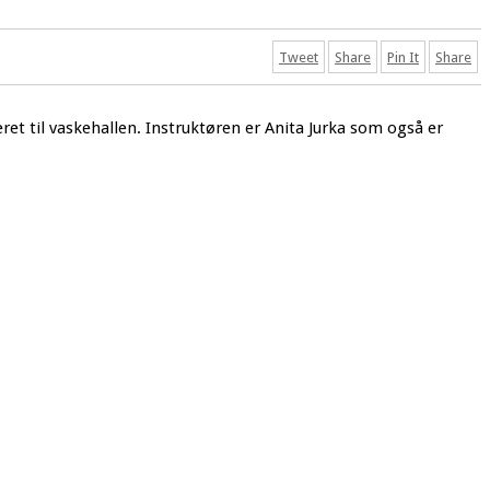
Tweet
Share
Pin It
Share
ret til vaskehallen. Instruktøren er Anita Jurka som også er