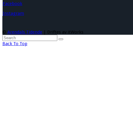
Facebook
Instagram
©
Arendals Tidende
| Driftes av itWorks
Back To Top