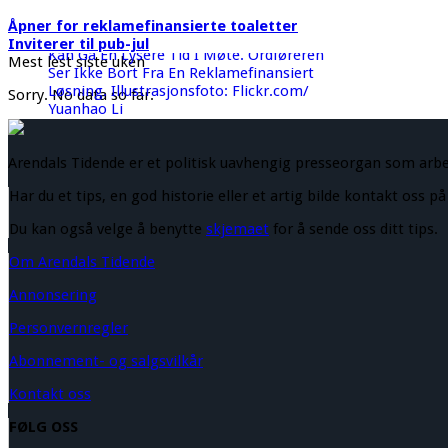
Åpner for reklamefinansierte toaletter
Inviterer til pub-jul
Mest lest siste uken
Sorry. No data so far.
Arendals Tidende er et politisk uavhengig presseorgan som arb
Har du et tips, en god historie eller et artig bilde kontakt oss p
Du kan også velge å benytte
skjemaet
for å sende oss ditt tips.
Om Arendals Tidende
Annonsering
Personvernregler
Abonnement- og salgsvilkår
Kontakt oss
FØLG OSS