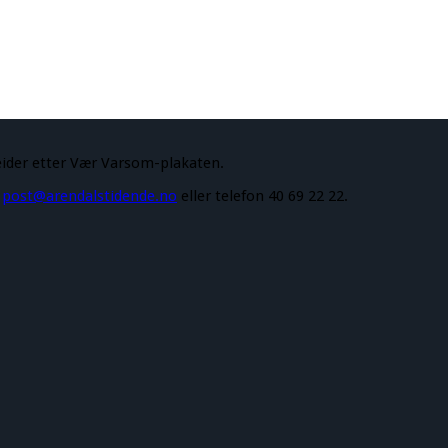
eider etter Vær Varsom-plakaten.
å
post@arendalstidende.no
eller telefon 40 69 22 22.