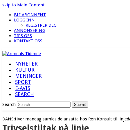
skip to Main Content
BLI ABONNENT
LOGG INN
REGISTRER DEG
ANNONSERING
TIPS OSS
KONTAKT OSS
NYHETER
KULTUR
MENINGER
SPORT
E-AVIS
SEARCH
Search
Submit
DANS:Hver mandag samles de ansatte hos Ren Konsult til linjed
Trivselstiltak på linje