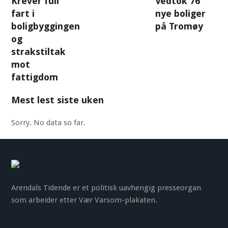
Krever full
Vedtok 76
fart i
nye boliger
boligbyggingen
på Tromøy
og
strakstiltak
mot
fattigdom
Mest lest siste uken
Sorry. No data so far.
Arendals Tidende er et politisk uavhengig presseorgan
som arbeider etter Vær Varsom-plakaten.