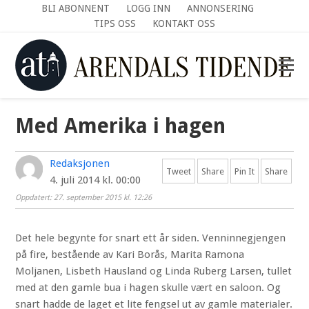
BLI ABONNENT
LOGG INN
ANNONSERING
TIPS OSS
KONTAKT OSS
Med Amerika i hagen
Redaksjonen
Tweet
Share
Pin It
Share
4. juli 2014 kl. 00:00
Oppdatert: 27. september 2015 kl. 12:26
Det hele begynte for snart ett år siden. Venninnegjengen
på fire, bestående av Kari Borås, Marita Ramona
Moljanen, Lisbeth Hausland og Linda Ruberg Larsen, tullet
med at den gamle bua i hagen skulle vært en saloon. Og
snart hadde de laget et lite fengsel ut av gamle materialer.