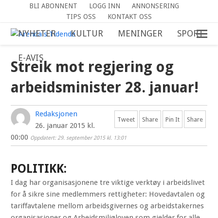
BLI ABONNENT
LOGG INN
ANNONSERING
TIPS OSS
KONTAKT OSS
NYHETER
KULTUR
MENINGER
SPORT
E-AVIS
Streik mot regjering og
arbeidsminister 28. januar!
Redaksjonen
Tweet
Share
Pin It
Share
26. januar 2015 kl.
00:00
Oppdatert: 29. september 2015 kl. 13:01
POLITIKK:
I dag har organisasjonene tre viktige verktøy i arbeidslivet
for å sikre sine medlemmers rettigheter: Hovedavtalen og
tariffavtalene mellom arbeidsgivernes og arbeidstakernes
organisasjoner og Arbeidsmiljøloven som gjelder for alle.