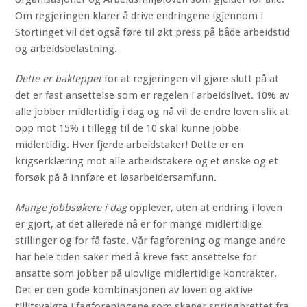
Om regjeringen klarer å drive endringene igjennom i
Stortinget vil det også føre til økt press på både arbeidstid
og arbeidsbelastning.
Dette er bakteppet
for at regjeringen vil gjøre slutt på at
det er fast ansettelse som er regelen i arbeidslivet. 10% av
alle jobber midlertidig i dag og nå vil de endre loven slik at
opp mot 15% i tillegg til de 10 skal kunne jobbe
midlertidig. Hver fjerde arbeidstaker! Dette er en
krigserklæring mot alle arbeidstakere og et ønske og et
forsøk på å innføre et løsarbeidersamfunn.
Mange jobbsøkere i dag
opplever, uten at endring i loven
er gjort, at det allerede nå er for mange midlertidige
stillinger og for få faste. Vår fagforening og mange andre
har hele tiden saker med å kreve fast ansettelse for
ansatte som jobber på ulovlige midlertidige kontrakter.
Det er den gode kombinasjonen av loven og aktive
tillitsvalgte i fagforeningene som skaper springbrettet fra