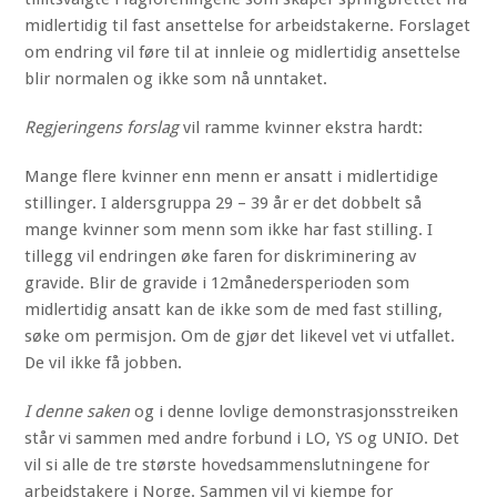
midlertidig til fast ansettelse for arbeidstakerne. Forslaget
om endring vil føre til at innleie og midlertidig ansettelse
blir normalen og ikke som nå unntaket.
Regjeringens forslag
vil ramme kvinner ekstra hardt:
Mange flere kvinner enn menn er ansatt i midlertidige
stillinger. I aldersgruppa 29 – 39 år er det dobbelt så
mange kvinner som menn som ikke har fast stilling. I
tillegg vil endringen øke faren for diskriminering av
gravide. Blir de gravide i 12månedersperioden som
midlertidig ansatt kan de ikke som de med fast stilling,
søke om permisjon. Om de gjør det likevel vet vi utfallet.
De vil ikke få jobben.
I denne saken
og i denne lovlige demonstrasjonsstreiken
står vi sammen med andre forbund i LO, YS og UNIO. Det
vil si alle de tre største hovedsammenslutningene for
arbeidstakere i Norge. Sammen vil vi kjempe for