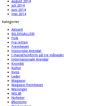
august 2014
juli 2014
juni 2014
mai 2014
Kategorier
Aktuelt
BILDEGALLERI
Folk
Fra retten
Fremhevet
Historiske Arendal
I marathonform på tre måneder
Internasjonale Arendal
Kronikk
Kultur
Kviss
Leder
Magasin
Magasin fremhevet
Meninger
MILJØ
Nyheter
Økonomi