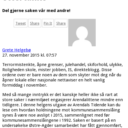
Del gjerne saken vår med andre!
Tweet
Share
Pin It
Share
Grete Helgebø
27. november 2015 kl. 07:57
Terrormistenkte, åpne grenser, julehandel, skiforhold, ulykke,
Roligheden skole, mister jobben, IS, direkteblogg. Disse
ordene over er bare noen av dem som skyter mot deg når du
åpner lokale eller nasjonale nettaviser en helt vanlig
formiddag i november.
Med så mange inntrykk er det kanskje heller ikke så rart at
store saker i nærmiljøet engasjerer Arendalittene mindre enn
tidligere. I denne helgens utgave av Arendals Tidende kan du
lese om hvordan holdningene mot kommunesammenslåing
synes å være noe avslipt i 2015, sammenlignet med før
kommunesammenslåingene i 1992. Saken er basert på en
undersøkelse Østre-Agder samarbeidet har fått gjennomført,