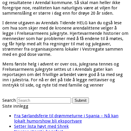
og resultatene i Arendal kommune. Så skal man heller ikke
foregripe noe, realiteten kan naturligvis være at viljen for
sammenslåing er større i dag enn for drøye 20 år siden.
I denne utgaven av Arendals Tidende HELG kan du også lese
om hva som skjer med de kronene arendalittene velger å
legge i Frelsesarmeens julegryte. Hjertevarmende historier om
mennesker som har problemer med å få endene til å møtes,
og får hjelp med alt fra regninger til mat og julegaver,
strømmer fra organisasjonens lokaler i Vestregate sammen
med en god dose varme.
Mens første helg i advent er over oss, julegrana tennes og
Frelsesarmeens julegryte settes ut i Arendals gater kan
reportasjen om det frivillige arbeidet være god å ta med seg
inn i julestria. For nå er det på tide å legge nettaviser og
inntrykk til side, og nyte tid med familie og venner
Search
Submit
Siste innlegg
Fra Sørlandsferie til drømmeturne i Spania – Nå kan
lokalt humorshow bli eksportvare
Setter lista høyt med Shrek