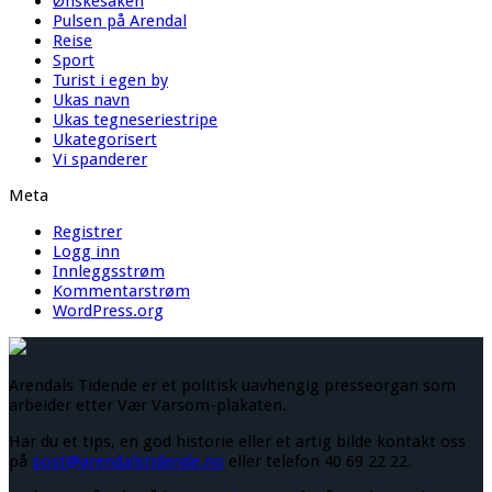
Ønskesaken
Pulsen på Arendal
Reise
Sport
Turist i egen by
Ukas navn
Ukas tegneseriestripe
Ukategorisert
Vi spanderer
Meta
Registrer
Logg inn
Innleggsstrøm
Kommentarstrøm
WordPress.org
Arendals Tidende er et politisk uavhengig presseorgan som
arbeider etter Vær Varsom-plakaten.
Har du et tips, en god historie eller et artig bilde kontakt oss
på
post@arendalstidende.no
eller telefon 40 69 22 22.