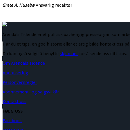
Grete A. Husebø
Ansvarlig redaktør
Arendals Tidende er et politisk uavhengig presseorgan som arb
Har du et tips, en god historie eller et artig bilde kontakt oss p
Du kan også velge å benytte
skjemaet
for å sende oss ditt tips.
Om Arendals Tidende
Annonsering
Personvernregler
Abonnement- og salgsvilkår
Kontakt oss
FØLG OSS
Facebook