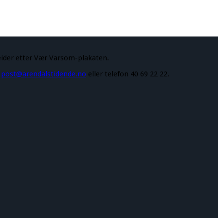
eider etter Vær Varsom-plakaten.
å
post@arendalstidende.no
eller telefon 40 69 22 22.