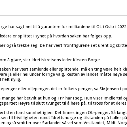
ge har sagt nei til å garantere for milliardene til OL i Oslo i 2022
ledere er splittet i synet på hvordan saken bør følges opp.
r også trekke seg. De har vært frontfigurene i et urent og skittent
m å gjøre, sier idrettskretsens leder Kirsten Borge.
aken har vært samlende eller splittende, må en ting være helt kla
 svare ja eller nei under forrige valg. Resten av landet måtte nø
 helt nylig.
attepenger eller oljepenger, det er folkets penger, sa Siv Jensen i
ange har betvilt at hun og FrP har i seg. Hun viser imidlertid o
artiet Høyre til slutt tvunget til å høre på, til tross for at deres O
ertid en hard sannhet igjen. Det finnes ingen OL-penger. Så langt e
atsen til frivilligheten rundt Idrettsnorge og tilstanden på haller p
theten også smitter over Sørlandet så vel som Vestlandet, Midt-No