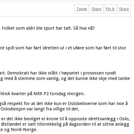
Tweet
Share
Pin It
Share
. Folket som aldri ble spurt har talt. Så hva nå?
 spill som har ført idretten ut i et uføre som har ført til stor
rt. Demokrati har ikke stått i høysetet i prosessen rundt
ye seg med å stemme som vanlig, og det kunne ikke skje med tanke
 politisk kvarter på NRK P2 torsdag morgen.
gså respekt for at det ikke kun er Oslobeboerne som har noe å
slodivisjon var langt fra villige til det.
r det ikke bevilget ei krone til å oppruste idrettsanlegg i Oslo,
å Østlandet er satt tilstrekkelig på dagsorden til at slitne anlegg
rge og Nord-Norge.