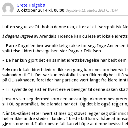
Grete Helgebø
3. oktober 2014 kl. 00:00
Oppdatert: 22. oktober 2015 kl. 15:44
Luften seg ut av OL-bobla denne uka, etter at et tverrpolitisk Nor
I dagens utgave
av Arendals Tidende kan du lese at lokale idretts
– Børre Rognlien bør øyeblikkelig takke for seg. Inge Andersen bø
splittelse i idrettsbevegelser, sier Ragnar Tellefsen.
– De har kun gjort det en samlet idrettsbevegelse har bedt dem o
Selv om lokale idrettsledere ikke en gang kan enes om hvorvidt s
søknaden til OL. Det var kun oslofolket som fikk mulighet til å
på OL-søknaden, fordi der har partiene vært langt fra klare inntil
– Til syvende og sist er hvert øre vi bevilger til denne saken sk
Jensen viser seg dermed som den ansvarlige økonomibestyreren m
si i OL-spørsmålet, hele landet har det. Og det ble også regjeringsp
Når OL-ståket etter hvert stilnes og støvet legger seg står imidl
heller ikke andre steder i landet. I beste fall kan vi håpe at inns
gjøres noe med. I aller beste fall kan vi håpe at denne beviss