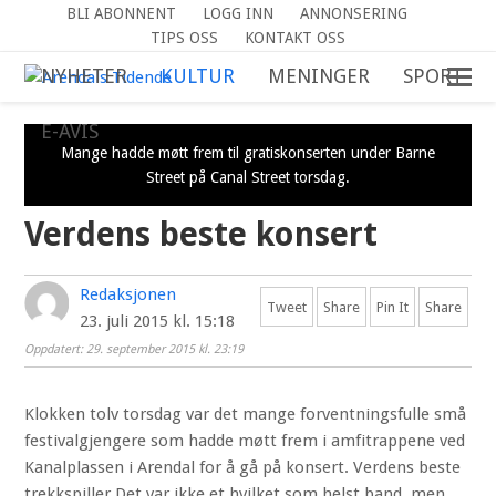
BLI ABONNENT
LOGG INN
ANNONSERING
TIPS OSS
KONTAKT OSS
NYHETER
KULTUR
MENINGER
SPORT
E-AVIS
Mange hadde møtt frem til gratiskonserten under Barne
Street på Canal Street torsdag.
Verdens beste konsert
Redaksjonen
Tweet
Share
Pin It
Share
23. juli 2015 kl. 15:18
Oppdatert: 29. september 2015 kl. 23:19
Klokken tolv torsdag var det mange forventningsfulle små
festivalgjengere som hadde møtt frem i amfitrappene ved
Kanalplassen i Arendal for å gå på konsert. Verdens beste
trekkspiller Det var ikke et hvilket som helst band, men