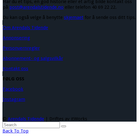
Har du et tips, en god historie eller et artig bilde kontakt oss
på
post@arendalstidende.no
eller telefon 40 69 22 22.
Du kan også velge å benytte
skjemaet
for å sende oss ditt tips.
Om Arendals Tidende
Annonsering
Personvernregler
Abonnement- og salgsvilkår
Kontakt oss
FØLG OSS
Facebook
Instagram
©
Arendals Tidende
| Driftes av itWorks
Back To Top