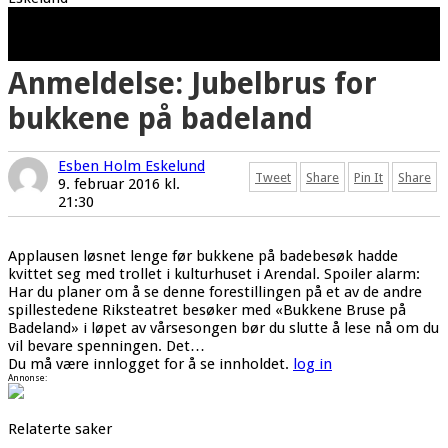
NYTT VALG: Bukken Bruse på vei til sætra får et alternativ valg,
og minsten går for det nye, ukjente. Foto: Esben Holm
Eskelund
Anmeldelse: Jubelbrus for
bukkene på badeland
Esben Holm Eskelund
Tweet
Share
Pin It
Share
9. februar 2016 kl.
21:30
Applausen løsnet lenge før bukkene på badebesøk hadde
kvittet seg med trollet i kulturhuset i Arendal. Spoiler alarm:
Har du planer om å se denne forestillingen på et av de andre
spillestedene Riksteatret besøker med «Bukkene Bruse på
Badeland» i løpet av vårsesongen bør du slutte å lese nå om du
vil bevare spenningen. Det…
Du må være innlogget for å se innholdet.
log in
Annonse:
Relaterte saker