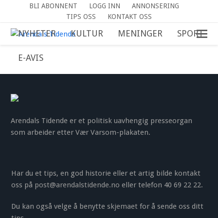
BLI ABONNENT
LOGG INN
ANNONSERING
TIPS OSS
KONTAKT OSS
NYHETER
KULTUR
MENINGER
SPORT
E-AVIS
Arendals Tidende er et politisk uavhengig presseorgan
som arbeider etter Vær Varsom-plakaten.
Har du et tips, en god historie eller et artig bilde kontakt
oss på
post@arendalstidende.no
eller telefon 40 69 22 22.
Du kan også velge å benytte
skjemaet
for å sende oss ditt