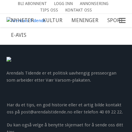
BLI ABONNENT
LOGG INN
ANNONSERING
TIPS OSS
KONTAKT OSS
NYHETER
KULTUR
MENINGER
SPORT
E-AVIS
Arendals Tidende er et politisk uavhengig presseorgan
som arbeider etter Vær Varsom-plakaten.
Har du et tips, en god historie eller et artig bilde kontakt
oss på
post@arendalstidende.no
eller telefon 40 69 22 22.
Du kan også velge å benytte
skjemaet
for å sende oss ditt