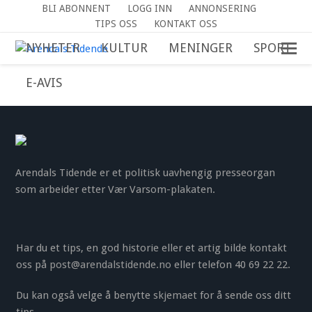
BLI ABONNENT
LOGG INN
ANNONSERING
TIPS OSS
KONTAKT OSS
NYHETER
KULTUR
MENINGER
SPORT
E-AVIS
Arendals Tidende er et politisk uavhengig presseorgan
som arbeider etter Vær Varsom-plakaten.
Har du et tips, en god historie eller et artig bilde kontakt
oss på
post@arendalstidende.no
eller telefon 40 69 22 22.
Du kan også velge å benytte
skjemaet
for å sende oss ditt