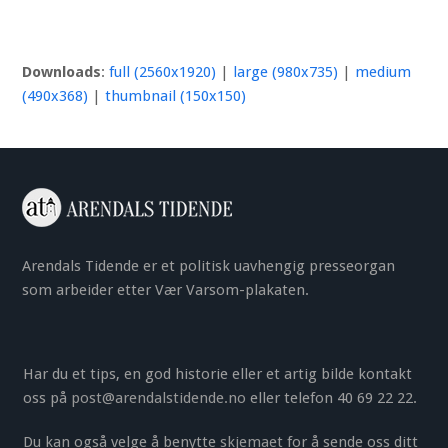
Downloads
:
full (2560x1920)
|
large (980x735)
|
medium
(490x368)
|
thumbnail (150x150)
Arendals Tidende er et politisk uavhengig presseorgan
som arbeider etter Vær Varsom-plakaten.
Har du et tips, en god historie eller et artig bilde kontakt
oss på
post@arendalstidende.no
eller telefon 40 69 22 22.
Du kan også velge å benytte
skjemaet
for å sende oss ditt