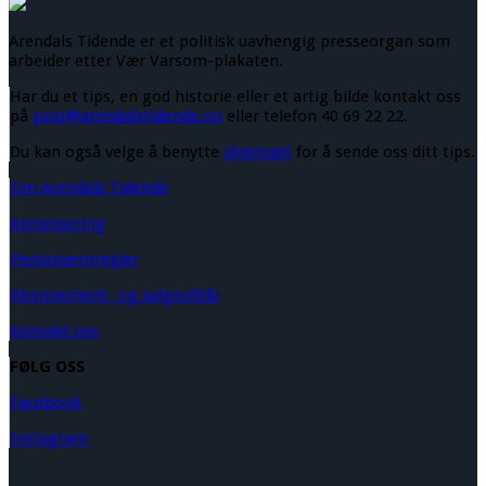
Arendals Tidende er et politisk uavhengig presseorgan som
arbeider etter Vær Varsom-plakaten.
Har du et tips, en god historie eller et artig bilde kontakt oss
på
post@arendalstidende.no
eller telefon 40 69 22 22.
Du kan også velge å benytte
skjemaet
for å sende oss ditt tips.
Om Arendals Tidende
Annonsering
Personvernregler
Abonnement- og salgsvilkår
Kontakt oss
FØLG OSS
Facebook
Instagram