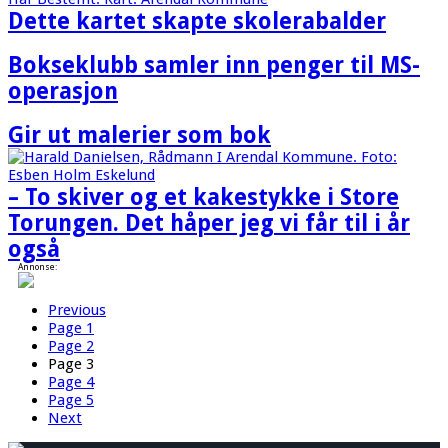
Dette kartet skapte skolerabalder
Bokseklubb samler inn penger til MS-
operasjon
Gir ut malerier som bok
– To skiver og et kakestykke i Store
Torungen. Det håper jeg vi får til i år
også
Annonse:
Previous
Page
1
Page
2
Page
3
Page
4
Page
5
Next