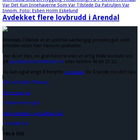
Avdekket flere lovbrudd i Arendal
Arendals Tidende er et politisk uavhengig presseorgan som
arbeider etter Vær Varsom-plakaten.
Har du et tips, en god historie eller et artig bilde kontakt oss
på
post@arendalstidende.no
eller telefon 40 69 22 22.
Du kan også velge å benytte
skjemaet
for å sende oss ditt tips.
Om Arendals Tidende
Annonsering
Personvernregler
Abonnement- og salgsvilkår
Kontakt oss
FØLG OSS