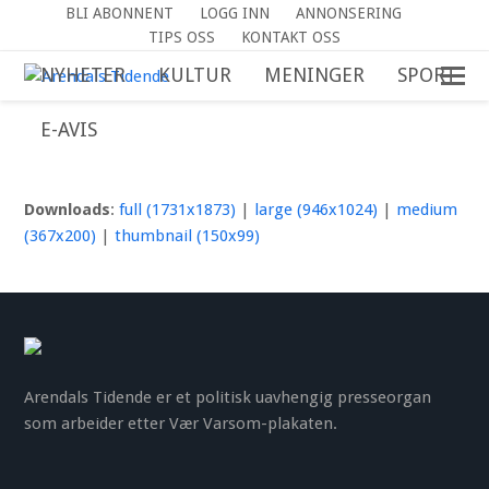
BLI ABONNENT
LOGG INN
ANNONSERING
TIPS OSS
KONTAKT OSS
NYHETER
KULTUR
MENINGER
SPORT
E-AVIS
Downloads
:
full (1731x1873)
|
large (946x1024)
|
medium
(367x200)
|
thumbnail (150x99)
Arendals Tidende er et politisk uavhengig presseorgan
som arbeider etter Vær Varsom-plakaten.