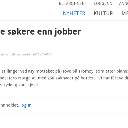
BLI ABONNENT
LOGG INN
ANN
NYHETER
KULTUR
ME
re søkere enn jobber
datert: 30. september 2015 kl. 00:47
te stillinger ved asylmottaket på Hove på Tromøy, som etter plane
kapet Hero Norge AS med 260 søknader på bordet.– Vi har fått veld
 er tydelig kanskje at…
innholdet.
log in