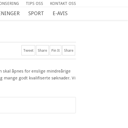
ONSERING
TIPS OSS
KONTAKT OSS
NINGER
SPORT
E-AVIS
Tweet
Share
Pin It
Share
n skal åpnes for enslige mindreårige
ig mange godt kvalifiserte søknader. Vi