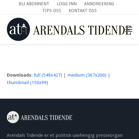
BLI ABONNENT
LOGG INN
ANNONSERING
TIPS OSS
KONTAKT OSS
Downloads
:
full (549x427)
|
medium (367x200)
|
thumbnail (150x99)
Arendals Tidende er et politisk uavhengig presseorgan