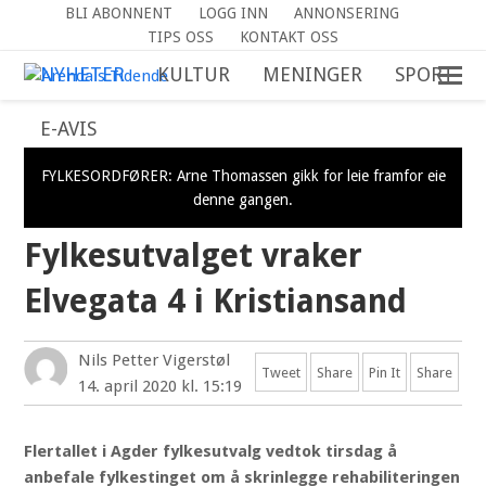
BLI ABONNENT
LOGG INN
ANNONSERING
TIPS OSS
KONTAKT OSS
NYHETER
KULTUR
MENINGER
SPORT
E-AVIS
FYLKESORDFØRER: Arne Thomassen gikk for leie framfor eie
denne gangen.
Fylkesutvalget vraker
Elvegata 4 i Kristiansand
Nils Petter Vigerstøl
Tweet
Share
Pin It
Share
14. april 2020 kl. 15:19
Flertallet i Agder fylkesutvalg vedtok tirsdag å
anbefale fylkestinget om å skrinlegge rehabiliteringen