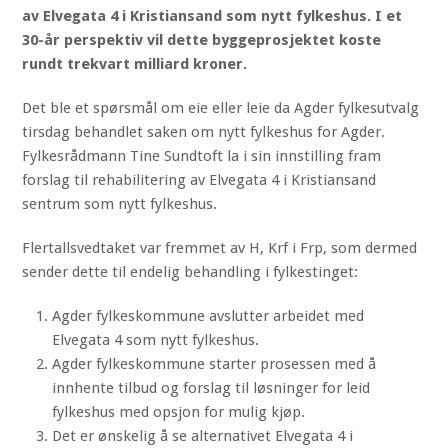
av Elvegata 4 i Kristiansand som nytt fylkeshus. I et
30-år perspektiv vil dette byggeprosjektet koste
rundt trekvart milliard kroner.
Det ble et spørsmål om eie eller leie da Agder fylkesutvalg
tirsdag behandlet saken om nytt fylkeshus for Agder.
Fylkesrådmann Tine Sundtoft la i sin innstilling fram
forslag til rehabilitering av Elvegata 4 i Kristiansand
sentrum som nytt fylkeshus.
Flertallsvedtaket var fremmet av H, Krf i Frp, som dermed
sender dette til endelig behandling i fylkestinget:
Agder fylkeskommune avslutter arbeidet med
Elvegata 4 som nytt fylkeshus.
Agder fylkeskommune starter prosessen med å
innhente tilbud og forslag til løsninger for leid
fylkeshus med opsjon for mulig kjøp.
Det er ønskelig å se alternativet Elvegata 4 i