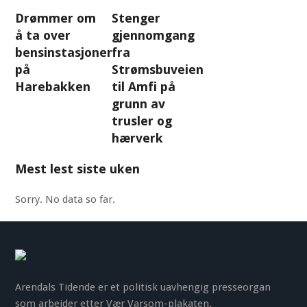
Drømmer om
Stenger
å ta over
gjennomgang
bensinstasjonen
fra
på
Strømsbuveien
Harebakken
til Amfi på
grunn av
trusler og
hærverk
Mest lest siste uken
Sorry. No data so far.
Arendals Tidende er et politisk uavhengig presseorgan
som arbeider etter Vær Varsom-plakaten.