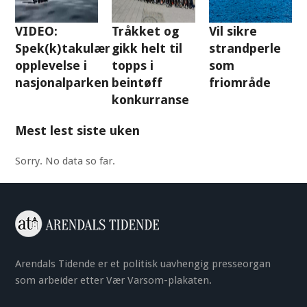
VIDEO:
Tråkket og
Vil sikre
Spek(k)takulær
gikk helt til
strandperle
opplevelse i
topps i
som
nasjonalparken
beintøff
friområde
konkurranse
Mest lest siste uken
Sorry. No data so far.
Arendals Tidende er et politisk uavhengig presseorgan
som arbeider etter Vær Varsom-plakaten.