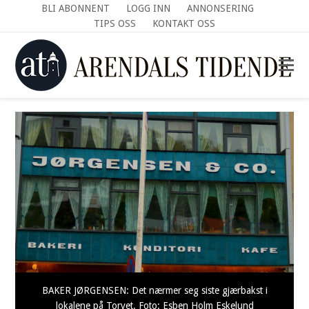
BLI ABONNENT
LOGG INN
ANNONSERING
TIPS OSS
KONTAKT OSS
BAKER JØRGENSEN: Det nærmer seg siste gjærbakst i
lokalene på Torvet. Foto: Esben Holm Eskelund