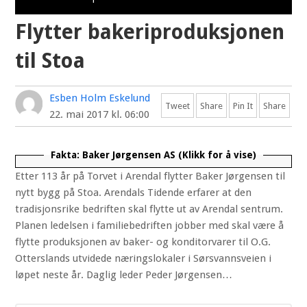
Flytter bakeriproduksjonen
til Stoa
Esben Holm Eskelund
Tweet
Share
Pin It
Share
22. mai 2017 kl. 06:00
Fakta: Baker Jørgensen AS
Etter 113 år på Torvet i Arendal flytter Baker Jørgensen til
Etter 113 år på Torvet i Arendal flytter Baker Jørgensen
nytt bygg på Stoa. Arendals Tidende erfarer at den
til nytt bygg på Stoa. Arendals Tidende erfarer at den
tradisjonsrike bedriften skal flytte ut av Arendal sentrum.
tradisjonsrike bedriften skal flytte ut av Arendal
Planen ledelsen i familiebedriften jobber med skal være å
sentrum. Planen ledelsen i familiebedriften jobber
flytte produksjonen av baker- og konditorvarer til O.G.
med skal være å flytte produksjonen av baker- og
Otterslands utvidede næringslokaler i Sørsvannsveien i
konditorvarer til O.G. Otterslands
løpet neste år. Daglig leder Peder Jørgensen…
utvidede næringslokaler i Sørsvannsveien i løpet neste
år. Daglig leder Peder Jørgensen… Du må være