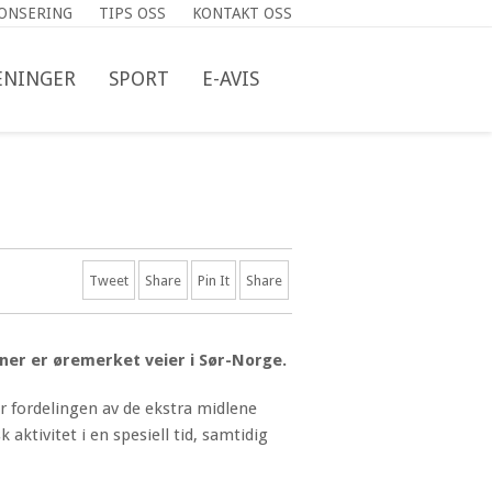
ONSERING
TIPS OSS
KONTAKT OSS
NINGER
SPORT
E-AVIS
Tweet
Share
Pin It
Share
roner er øremerket veier i Sør-Norge.
er fordelingen av de ekstra midlene
aktivitet i en spesiell tid, samtidig