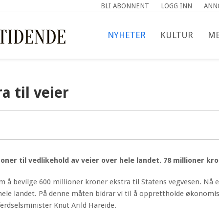
BLI ABONNENT
LOGG INN
ANN
NYHETER
KULTUR
ME
a til veier
oner til vedlikehold av veier over hele landet. 78 millioner k
m å bevilge 600 millioner kroner ekstra til Statens vegvesen. Nå 
ele landet. På denne måten bidrar vi til å opprettholde økonomisk 
erdselsminister Knut Arild Hareide.