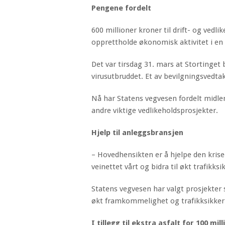
Pengene fordelt
600 millioner kroner til drift- og vedli
opprettholde økonomisk aktivitet i en s
Det var tirsdag 31. mars at Stortinget
virusutbruddet. Et av bevilgningsvedtak
Nå har Statens vegvesen fordelt midlene
andre viktige vedlikeholdsprosjekter.
Hjelp til anleggsbransjen
– Hovedhensikten er å hjelpe den kris
veinettet vårt og bidra til økt trafikks
Statens vegvesen har valgt prosjekter
økt framkommelighet og trafikksikker
I tillegg til ekstra asfalt for 100 m