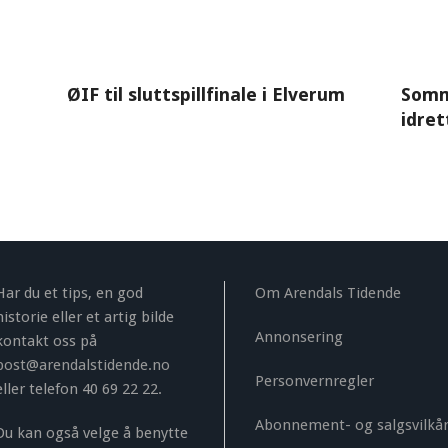
ØIF til sluttspillfinale i Elverum
Somm
idret
Har du et tips, en god
Om Arendals Tidende
historie eller et artig bilde
Annonsering
kontakt oss på
post@arendalstidende.no
Personvernregler
eller telefon 40 69 22 22.
Abonnement- og salgsvilkå
Du kan også velge å benytte