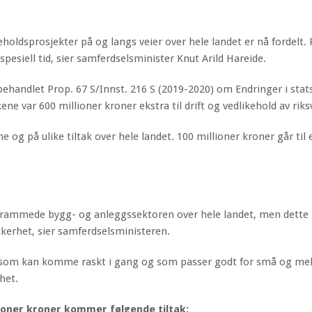
keholdsprosjekter på og langs veier over hele landet er nå fordelt. 
pesiell tid, sier samferdselsminister Knut Arild Hareide.
 behandlet Prop. 67 S/Innst. 216 S (2019-2020) om Endringer i sta
ene var 600 millioner kroner ekstra til drift og vedlikehold av riks
 og på ulike tiltak over hele landet. 100 millioner kroner går til e
erammede bygg- og anleggssektoren over hele landet, men dette bi
ikkerhet, sier samferdselsministeren.
 som kan komme raskt i gang og som passer godt for små og mello
het.
illioner kroner kommer følgende tiltak: