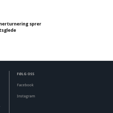
erturnering sprer
tsglede
FØLG OSS
Facebook
Instagram
r