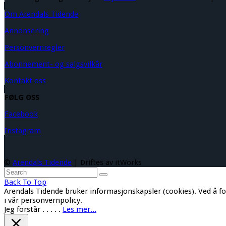
Om Arendals Tidende
Annonsering
Personvernregler
Abonnement- og salgsvilkår
Kontakt oss
FØLG OSS
Facebook
Instagram
©
Arendals Tidende
| Driftes av itWorks
Back To Top
Arendals Tidende bruker informasjonskapsler (cookies). Ved å f
i vår personvernpolicy.
Jeg forstår
. . . . .
Les mer...