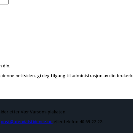
n din.
denne nettsiden, gi deg tilgang til administrasjon av din bruker
eider etter Vær Varsom-plakaten.
å
post@arendalstidende.no
eller telefon 40 69 22 22.