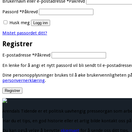
Brukernavn eller e-postadresse
*
Påkrevd
Passord
*
Påkrevd
Husk meg
Logg inn
Mistet passordet ditt?
Registrer
E-postadresse
*
Påkrevd
En lenke for å angi et nytt passord vil bli sendt til e-postadresse
Dine personopplysninger brukes til å øke brukervennligheten på 
personvernerklæring
.
Registrer
Arendals Tidende er et politisk uavhengig presseorgan som arb
Har du et tips, en god historie eller et artig bilde kontakt oss p
Du kan også velge å benytte
skjemaet
for å sende oss ditt tips.