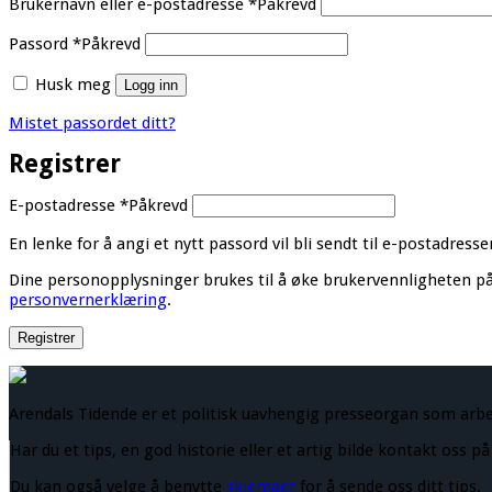
Brukernavn eller e-postadresse
*
Påkrevd
Passord
*
Påkrevd
Husk meg
Logg inn
Mistet passordet ditt?
Registrer
E-postadresse
*
Påkrevd
En lenke for å angi et nytt passord vil bli sendt til e-postadresse
Dine personopplysninger brukes til å øke brukervennligheten på 
personvernerklæring
.
Registrer
Arendals Tidende er et politisk uavhengig presseorgan som arb
Har du et tips, en god historie eller et artig bilde kontakt oss p
Du kan også velge å benytte
skjemaet
for å sende oss ditt tips.