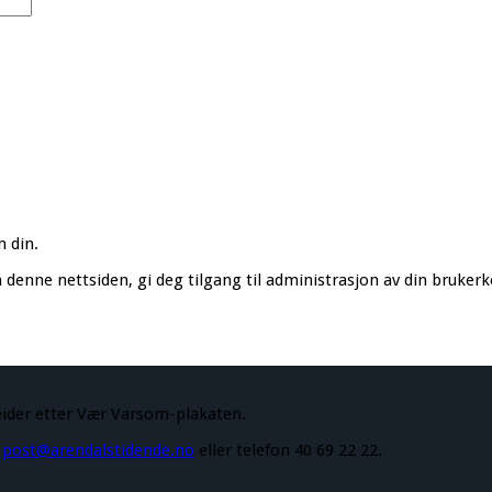
n din.
denne nettsiden, gi deg tilgang til administrasjon av din bruker
eider etter Vær Varsom-plakaten.
å
post@arendalstidende.no
eller telefon 40 69 22 22.