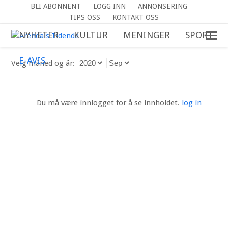
BLI ABONNENT
LOGG INN
ANNONSERING
TIPS OSS
KONTAKT OSS
NYHETER
KULTUR
MENINGER
SPORT
E-AVIS
Velg måned og år:
01
08
15
22
29
SEP
SEP
SEP
SEP
SEP
Du må være innlogget for å se innholdet.
log in